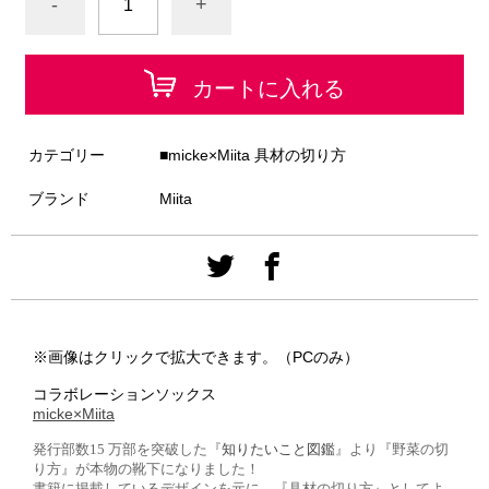
-
+
カートに入れる
カテゴリー
■micke×Miita 具材の切り方
ブランド
Miita
※画像はクリックで拡大できます。（PCのみ）
コラボレーションソックス
micke×Miita
発行部数15 万部を突破した『
知りたいこと図鑑
』より『野菜の切
り方』が本物の靴下になりました！
書籍に掲載しているデザインを元に、『具材の切り方』としてよ