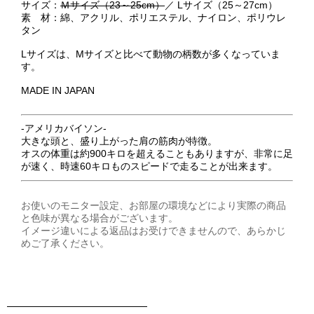
サイズ：
Ｍサイズ（23～25cm）
／ Lサイズ（25～27cm）
素 材：綿、アクリル、ポリエステル、ナイロン、ポリウレ
タン
Lサイズは、Mサイズと比べて動物の柄数が多くなっていま
す。
MADE IN JAPAN
‐アメリカバイソン‐
大きな頭と、盛り上がった肩の筋肉が特徴。
オスの体重は約900キロを超えることもありますが、非常に足
が速く、時速60キロものスピードで走ることが出来ます。
お使いのモニター設定、お部屋の環境などにより実際の商品
と色味が異なる場合がございます。
イメージ違いによる返品はお受けできませんので、あらかじ
めご了承ください。