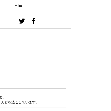
Miita
者。
とんどを過ごしています。