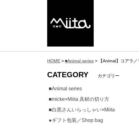
HOME
■Animal series
【Animal】コア
CATEGORY
カテゴリー
■Animal series
■micke×Miita 具材の切り方
■白黒さんいらっしゃい×Miita
●ギフト包装／Shop bag